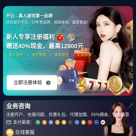
首页
即时比分
专家推荐
赛后点评
热门讨论
首页
专家推荐
爱游戏下载-冰与火之歌，杜兰特加时封神，浙江
绝境淬炼唯一性胜利
爱游戏下载-冰与火之歌，杜兰特加时封神，浙江
0
绝境淬炼唯一性胜利
2026.03.25 |
爱游戏
| 133次围观
没有预热,直接进入风暴眼——当计时器归零，比分在加时赛的窒息中
定格，一个注定被反复咀嚼的标题浮出水面：
《冰刃出鞘，火种涅槃：杜兰特定义“关键先生”，浙江于绝境雕刻胜
利唯一性》