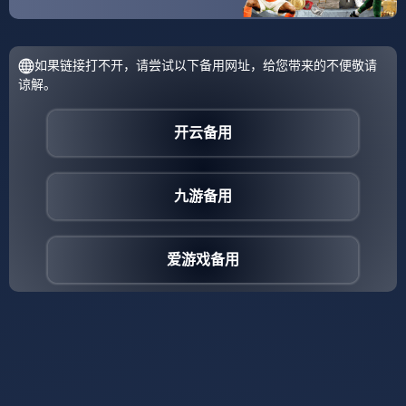
一场豪赌，王奕博像不知疲倦的斗牛犬，一次次突击内线制造杀伤；
年轻的余嘉豪，则在最关键的前场篮板争夺中，用一次价值连城的点
拨，为杜兰特创造了决定比赛的罚球机会，这是团队的涅槃——他们
不再将希望寄托于一个人，而是每个人都将自己化为一块炭，投进绝
境的熔炉，共同烧穿了质疑的坚冰。
这场比赛为何“唯一”？因为它无法被简单纳入“以下克上”或“巨星救
主”的俗套叙事，它是一面多棱镜：
于杜兰特，
这是在生涯暮年，对“关键先生”一词最深邃的重新定义，
关键，不是只有绝杀，是在体能极限时稳定的罚球，是在防守端不被
察觉的切球，是在48分钟里每一次选择都趋向合理与致命，他今夜扮
演的，不是呼啸而来的火，而是包裹着火焰的、沉静的冰，于最炽热
处冷却，于最窒息时精准。
于浙江队，
这是一次脱胎换骨的身份认证，他们赢下的不仅是一场比
赛，而是一个“关键时刻我们能赢”的心理密码，猛龙队的铁血防守，
如同最高标准的压力测试，而浙江队交出的，是一份淬火后的答卷，