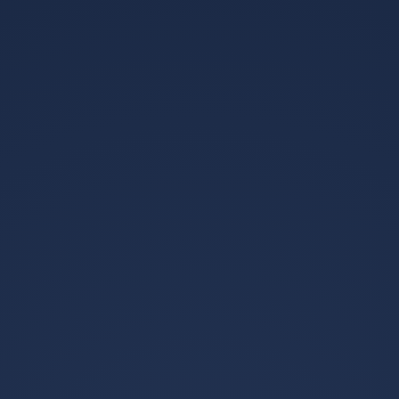
这份胜利的基因，一旦编码完成，将比任何战术都更具生命力。
于观者，
这是一场关于现代篮球哲学的极致演示，当肌肉碰撞的轰鸣
渐息，智慧、冷静、牺牲与在电光石火间的绝对信任，成为了最终的
主角，篮球回归其本质：一项在方寸之地，进行勇气与智力博弈的运
动。