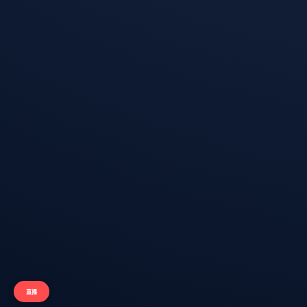
幅手
条球
方，
热门讨论
爱游戏体育-孤注一掷的
被重
组的寂静
2026.08.05 |
爱游戏
| 15次围观
20
大陆
——
规碰
制的
云流
级形
喀麦
1
2
3
4
5
一场