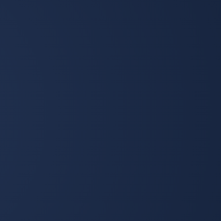
归档
年8月 (41)
2026年7月 (139)
年6月 (159)
2026年5月 (91)
年4月 (121)
2026年3月 (184)
年2月 (167)
2026年1月 (129)
年12月 (121)
2025年11月 (55)