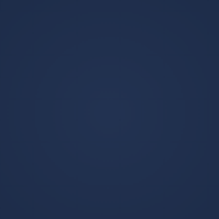
文章
球队站在同一边界线上，一种独一无二的气场弥漫开来，
比赛，注定无法复制，无法重演——因为它是唯一一场，
2026
个特定的时间、特定的地点、特定的情绪下,由这群特定的
2026
写的篇章。 厄瓜多尔人从一开始就展现出了令人窒息的压
2026
北欧寒锋，2026世界杯淘汰赛，阿联酋绝杀
0
，他们的中场像一把拉满的弓...
2026
力重塑足球版图
2025
26年7月,北美大陆的盛夏被一场来自沙漠与海洋的风暴彻底
。 当阿联酋与澳大利亚在淘汰赛狭路相逢,全世界都在等待
“传统强队碾压新军”的剧本，没有人相信，一支从未闯入过
杯八强的亚洲球队，能够在90分钟内撼动“袋鼠军团”的钢
线，但足球的魅力恰恰在于，它从不按剧本演出——而这
，改写历史的主角，是一个来自北欧的冷面杀手。 这是一
于“唯一性”的比赛，唯一一次，阿联酋在世界杯淘汰赛亮
唯一一次，哈兰德在世界杯舞台上用一己之力扛起整个国
，2026世界杯F组，比利时钢铁防线压制泰
0
的荣耀；唯一一次，...
成唯一焦点
026年世界杯F组的抽签结果揭晓，全世界的目光便锁定了