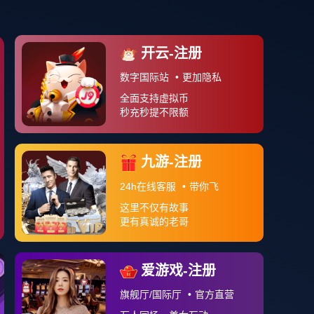
文章
戏官方-包含比利时碾压拜仁，孙兴慜送出助攻的词条
官方入口-包含瑞典乒乓球队轻取德国乒乓球队，马龙三分雨点燃全场的词条
戏在线-Misfits强势DRX2，Perkz打破历史纪录