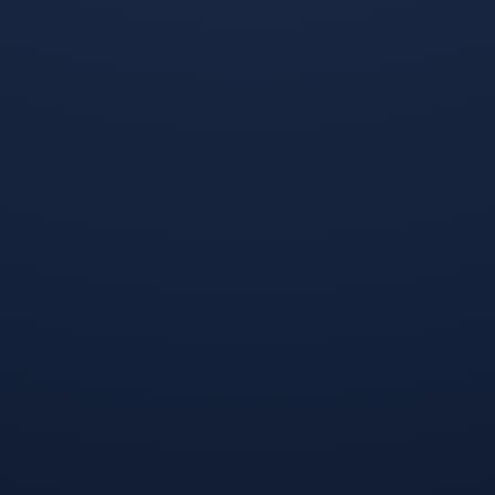
布罗佐维奇的致命一击，奥地利如何在2026
0
表演的主角，不是某位成名已...
逆转克罗地亚
26年7月,多伦多的夜空被一种近乎窒息的寂静笼罩，四分之
赛，克罗地亚对阵奥地利——没有人看好奥地利，没有
 赛前,所有数据、所有专家、所有历史都在告诉世界同一件
克罗地亚是世界杯四强的常客，而奥地利，不过是偶尔闯
强的过客，格瓦迪奥尔领衔的后防线坚如磐石，莫德里奇
年长，但他的足球大脑依然能精确计算每一寸草皮的战术
，克罗地亚在上半场第38分钟由克拉马里奇头球破门，1:
一切仿佛沿着预设的剧本推进。 足球从来不按剧本演出,这
夜，当泰国战象踏碎德意志战车，C罗的凝视穿
0
赛的唯一性，从下半场第6...
26年6月18日,慕尼黑安联球场的夜空被一场风暴撕开。 没有
料到，F组这场看似实力悬殊的“关键战”，会成为世界杯百
上最荒诞、最壮烈、也最令人窒息的注脚，赛前，德国队
纳格尔斯曼的战术板上写满了“控球率65%”“高位压迫”“两翼
”的精密公式；而泰国队更衣室里，主帅石井正忠只挂了一