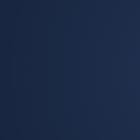
心的
这场
在这
人书
热门讨论
爱游戏在线-沙漠风暴与
迫感
澳洲，哈兰德以一己之
2026.08.06 |
爱游戏
| 12次围观
20
点燃
一场
世界
铁防
一次
场关
相；
热门讨论
爱游戏下载-一球定乾坤
家队
国，阿方索·戴维斯独舞
2026.08.06 |
爱游戏
| 12次围观
当2