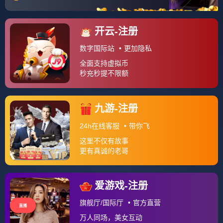
2026年7月14日,慕尼黑安联球
场，当主裁判吹响终场哨声的那
爱游戏官网-冰与火之歌，2026世界杯F组的唯一剧
0
一刻，记分牌上赫然显示着“德国
本，三笘薰与泰国的冷焰奇迹
1-3比利时”，这场被全球媒体称
2026.08.06 |
爱游戏
| 3次围观
为“复仇之战”的世界杯1/4决赛，
以一种近乎碾压的方式落下了帷
幕，四年了，比利时人用最残酷
的方式，报了2022年卡塔尔世界
杯小组赛被德国绝杀的一箭之
仇。 历史的回响 时间拨回到2022
2026年世界杯F组，当抽签结果
年11月23日,同样是在世界杯赛
揭晓时，全世界球迷的目光都聚
爱游戏官方-帝国反击，2026，英格兰的救赎与孙兴慜
0
场，德国队凭借格雷茨卡第87分
焦于此——这不仅是“死亡之组”，
的东方绝杀
钟的进球，1-0险胜比利时，那场
更是一场注定载入史册的“唯一
2026.08.04 |
爱游戏
| 9次围观
比赛后，比利时黄金一代的“无冕
性”对决，没有人能预料，这个小
之王”称号被赋予了更多悲情色
组最震撼的故事，竟由一支亚洲
彩，德布劳内赛后...
球队与北欧劲旅共同书写，而主