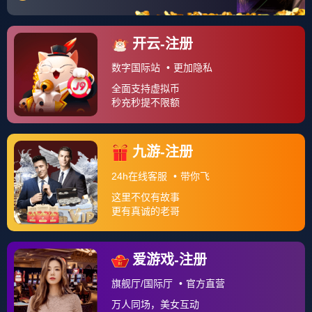
就奠定了胜负基调的高强度对抗。
当裁判吹响开场哨的那一刻,所有人都感受到了那股不同寻常的压迫
感，德国队与比利时队的交锋，本就是世界足坛最具戏剧性的宿命对
决之一，而在这场F组的关键战中，德国队用一场堪称教科书级别的
完胜，向世人展示了何为“钢铁意志”的继承与重塑。
比赛节奏之紧凑,令人屏息，从第一分钟起，双方就进入了高速度、高
强度的拉锯战，德国队的中场如同精密的钟表齿轮，每一次传递都精
确到毫秒，而比利时队的前场则依靠登贝莱的个人能力，试图撕开德
国队的防线，登贝莱的每一次突破、每一次变向，都带着与生俱来的
节奏感与不可预测性，他又一次在关键战役中挺身而出，带队取得了
一场令人信服的胜利。
这场比赛只有一个人可以被称为“唯一”：那就是全场表现堪称完美的
德国左路尖刀，他的跑位、他的传中、他在禁区内的致命一击，都成
为德国队制胜的关键，他的每一次冲刺，都像一道闪电划破比利时队
的防线；他的每一次迎球射门，都如锤子般砸向对手的防线，他不仅
打入了全场唯一的进球，还制造了多个威胁进攻，成为比赛节奏的掌