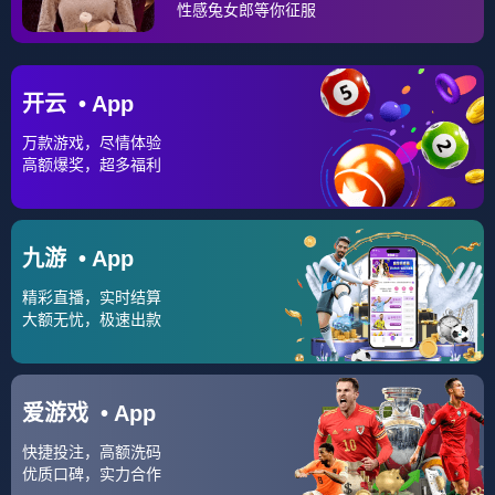
控者。
德国队的完胜,不是在防守中苟且幸存，而是通过极具侵略性的高位逼
抢和快速转换，彻底压制了比利时队的中场组织，比利时队虽然有登
贝莱这样的超级球星活跃于边路，但面对德国队整齐划一的防线与默
契的协防体系，始终难以形成真正的连续攻势，比赛节奏被德国队牢
牢攥在手里，如同一场精心编排的交响乐，每一个乐章都紧凑而充满
张力。
下半场的比利时队尝试提速反击,但德国队的中后场如同一堵铁墙，让