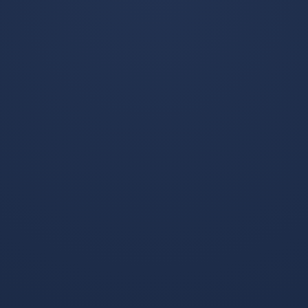
努涅斯带队书写亚洲传奇
爱游戏-钢铁之墙与极光之殇，2026世界杯四分之一决赛，澳大
利亚用范戴克式胜利碾碎北欧神话
爱游戏在线-2026世界杯复仇之战，比利时铁骑碾压日耳曼战
车，京多安独木难支成悲情英雄
爱游戏官网-冰与火之歌，2026世界杯F组的唯一剧本，三笘薰与
泰国的冷焰奇迹
爱游戏官方-帝国反击，2026，英格兰的救赎与孙兴慜的东方绝
杀
爱游戏在线-A组唯一悬念，当印度奇迹撞上哥伦比亚，凯恩成了
那把唯一的钥匙
爱游戏在线-血战普斯卡什，巴雷拉统治中场，奥地利以铁血压
制击碎匈牙利晋级梦
爱游戏下载-橙衣风暴，2026世界杯D组生死战，荷兰闪电反击
击沉葡萄牙，姆巴佩独木难支
爱游戏官网-沙漠之狐的复仇，2026世界杯，萨卡与意大利的未
了情缘
爱游戏在线-唯一之战，2026世界杯生死夜，德布劳内与哥伦比
亚的钢铁宣言
< 上一篇
下一篇 >
发表评论