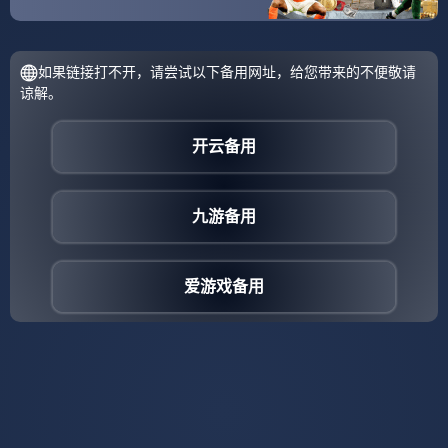
萄牙力克波兰，凯恩率队演绎进攻美学
爱游戏下载-（候选）
爱游戏下载-唯一的瞬间，2026世界杯F组，比利时绝杀泰国，B
费用节奏书写永恒
爱游戏官网-王者之战，2026世界杯B组焦点战，波兰横扫喀麦
隆，萨卡主宰绿茵
爱游戏-宿命之组，罗马尼亚的铁骑、久保建英的闪电与门将的
叹息之墙—2026世界杯D组唯一的经典之战
爱游戏在线-孤星耀世，2026半决赛，喀麦隆的独舞与凯恩的封
神之夜
爱游戏下载-宿命的循环，2026世界杯C组，唯一一场精密仪器
与血肉之躯的对决
爱游戏APP-沙漠中的奇迹，印度防守反击掀翻摩洛哥，格列兹曼
独木难支
爱游戏官方入口-构思
爱游戏-1.绝境中的桑巴舞，努涅斯一剑封喉，巴西在2026世界
杯H组生死战绝杀斯洛伐克
< 上一篇
下一篇 >
发表评论