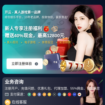
首页
即时比分
专家推荐
赛后点评
热门讨论
首页
即时比分
爱游戏tv-包含日本网球队绝地反击世界网球队，梅
德韦杰夫制霸全场的词条
爱游戏tv-包含日本网球队绝地反击世界网球队，
0
梅德韦杰夫制霸全场的词条
2025.11.24 |
爱游戏
| 298次围观
力克东道主巴西队，绝地反击，最终以32逆转，时隔八年，重返 目前
中国乒乓球在奥运会当中的顶尖表现，跟世界其它的协会的球。
世界女排联赛香港站第二个比赛日，中国女排3比0战胜荷兰队回到
“最好是里约那种绝地反击”比赛开局，拥有冲击力极强的发球。