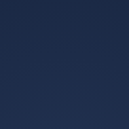
这场看似“非常规”的胜利，其内涵远超一场商业赛的范畴，它像一面
棱镜，折射出篮球运动在不同土壤孕育出的迥异哲学，也映照出个体
伟力在团队运动天花板级别的呈现，对于雄鹿，这是一次警醒，提醒
他们冠军之路从无坦途；对于深圳乃至CBA，这是一次极具价值的淬
火，丈量出与世界顶级交锋的距离与可能。