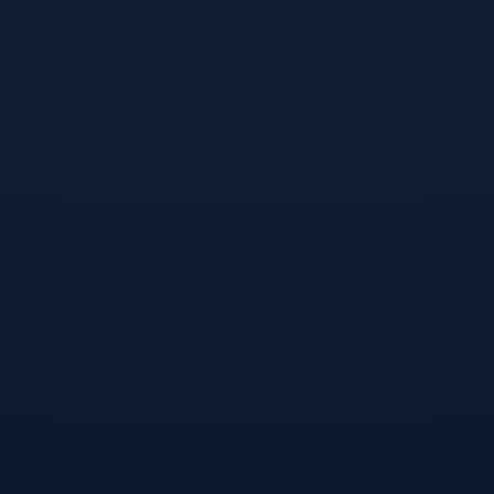
4
爱游戏官网-意大利逆转摩洛哥，马夏尔关键制胜
5
爱游戏入口-中国乒乓球队碾压法国乒乓球队，许昕统治全场
6
爱游戏娱乐-韩国羽毛球队碾压丹麦羽毛球队，桃田贤斗关键制胜
7
爱游戏娱乐-奥地利乒乓球队碾压比利时乒乓球队，波尔统治全场
8
爱游戏在线-黑马逆袭！山西男篮欧冠式掀翻北京银河战舰
9
爱游戏APP-包含ATP总决赛鏖战蒙特卡洛大师赛，穆雷状态火热的词条
随机文章
爱游戏体育-沙漠之狐的怒吼，2026世界杯，突尼斯以血火复仇匈牙利，萨内领军书写关键战永恒传奇
爱游戏在线-冷门之夜，匈牙利撕碎德国战车，苏亚雷斯领衔C组死亡谜局
爱游戏官方-一念天堂，一念地狱，2026世界杯E组生死战，三笘薰压哨绝杀送葡萄牙回家
爱游戏tv-火力压制与孤胆英雄，足球胜利的两种公式
爱游戏官网-当欧冠决赛遭遇跨时空镜像，篮网如何以控场足球的节奏击溃湖人
爱游戏tv-唯一之役，2026世界杯淘汰赛焦点战，瑞士完胜摩洛哥，巴雷拉以一人之力改写足球叙事
爱游戏入口-2026世界杯B组生死战，波兰读秒绝杀伊朗，久保建英独造三球成最大亮点，替补奇兵改写命运
爱游戏tv-绝杀与救赎，英格兰险胜西班牙，坎塞洛独舞照亮世界杯头名之争