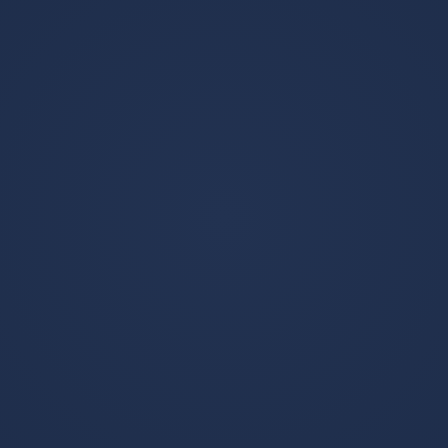
而詹姆斯,这个永远处在话题风暴中心的男人，再次用一场爆发，向时
间、向质疑、向所有强大的对手，递出了一封新的战书，战书上没有
多余的辞藻，只有那些烙印在记分牌上的数字，以及加时赛最后时
刻，他锁定胜局后，回望赛场时那深如湖海的眼神——那里没有庆
祝，只有对下一场战斗的专注与渴望，传奇未竟，风暴永随。
版权声明
本文仅代表作者观点，不代表爱游戏立场。
本文系作者授权ayx发表，未经许可，不得转载。