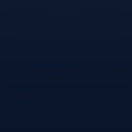
爱游戏在线-关于焦点大战：体操上演巅峰碰撞的信息
爱游戏入口-宿命之战，2026世界杯G组，托纳利以一己之力撕碎美利坚，英格兰的孤星坠落
爱游戏大厅-剧本不这样写，门将在伯纳乌导演的足球史诗
爱游戏tv-德黑兰之夜的奇迹，奥斯梅恩领航，替补奇兵一剑封喉，伊朗在2026世界杯H组关键战中击碎斯洛伐克
最近发表
爱游戏体育-2026世界杯揭幕战，黑马奔腾，韩国铁骑横扫英格兰，齐耶赫独耀全场书写唯一传奇
爱游戏入口-唯一之战，当厄瓜多尔的狂风席卷罗马尼亚，费利克斯在D组刻下不朽印记
爱游戏在线-沙漠风暴与北欧寒锋，2026世界杯淘汰赛，阿联酋绝杀澳洲，哈兰德以一己之力重塑足球版图
爱游戏下载-一球定乾坤，2026世界杯F组，比利时钢铁防线压制泰国，阿方索·戴维斯独舞成唯一焦点
爱游戏官方入口-锋线风暴席卷欧洲，2026世界杯E组关键战，葡萄牙力克波兰，凯恩率队演绎进攻美学
爱游戏在线-2026世界杯复仇之战，比利时铁骑碾压日耳曼战车，京多安独木难支成悲情英雄
爱游戏官网-冰与火之歌，2026世界杯F组的唯一剧本，三笘薰与泰国的冷焰奇迹
爱游戏官方-唯一之战，当德容的节奏成为世界杯最完美的攻守诗篇—澳大利亚完胜冰岛的争冠焦点战启示录
爱游戏-孤锋破晓，2026世界杯B组，厄瓜多尔横扫伊朗，佩德里点亮南美新图腾
爱游戏娱乐-致命默契，布罗佐维奇的致命一击，奥地利如何在2026世界杯四分之一决赛中逆转克罗地亚