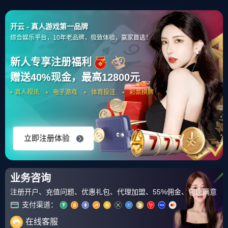
首页
即时比分
专家推荐
赛后点评
热门讨论
首页
即时比分
爱游戏体育-孤星与星河，范弗利特42分难阻凯尔
特人强势晋级魔术
爱游戏体育-孤星与星河，范弗利特42分难阻凯
0
尔特人强势晋级魔术
2026.04.08 |
爱游戏
| 113次围观
当记分牌最终定格在112-104时，多伦多丰业银行球馆里出现了奇特
的静默——主场球迷为范弗利特史诗般的表演起立鼓掌，却又为球队
的淘汰扼腕叹息。
范弗利特的烟花之夜