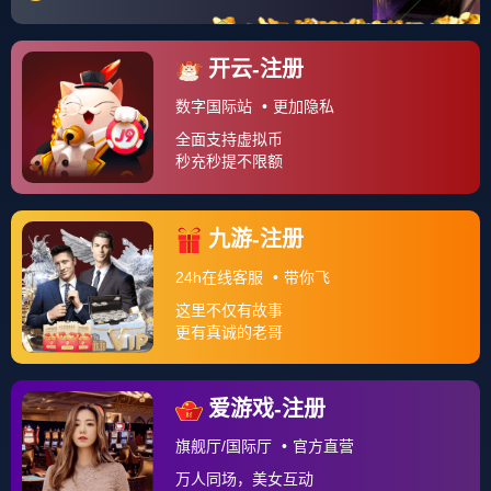
比赛还剩3分22秒,猛龙落后7分，范弗利特在底角接到传球，面对霍福
德的扑防，后撤步至三分线外两步——这几乎是中场logo的位置——
篮球划出一道不可思议的弧线，直穿网心。
这一球将他的个人得分推至40分大关,也点燃了这座球馆最后的希望，
但比这记超远三分更令人震撼的是，范弗利特已经这样做了整整四节
比赛。
42分7助攻4抢断
——这是这位29岁后卫交出的成绩单，三分线外17投
11中，刷新了猛龙队史季后赛单场三分纪录，每当凯尔特人试图拉开
比分，范弗利特总能用一种看似不合理的方式将球送入篮筐。