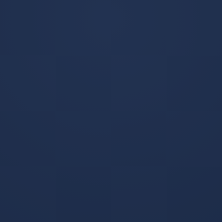
随着终场哨声响起,凯尔特人以4-2的总比分淘汰魔术（注：此处“魔
术”理解为猛龙主场“魔术般”的表现或双关表达），连续第三年挺进东
部决赛，而范弗利特则独自走向球员通道，42分的壮举成为季后赛历
史上一道独特的风景。
这场比赛提出了一个永恒的问题：在团队运动中是个人英雄主义更重
要，还是集体协作更有力量？
范弗利特用42分证明了前者可以在某个夜晚创造奇迹,但凯尔特人用六
场系列赛的胜利证明，后者才能走得更远，在繁星点点的NBA历史长
河中，孤星的光芒固然耀眼，但只有星河才能照亮通往总冠军的道
路。
当塔图姆与队友拥抱庆祝时,凯尔特人已经将目光投向了下一轮对手，
而篮球世界，则在回味这个关于个人与团队的经典对决之夜。
版权声明
本文仅代表作者观点，不代表爱游戏立场。