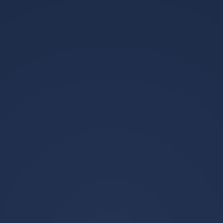
晋级之路：经验的胜利
这是凯尔特人连续第三年进入东部决赛,经验，在这轮系列赛中发挥了
微妙但关键的作用。
在比赛最胶着的第三节,当范弗利特连得10分将分差缩小至2分时，凯
尔特人没有慌乱，他们放慢了比赛节奏，通过连续传导球寻找最合适
的出手机会，而不是与对手对飙三分。
“经历过去几年的起伏，这支球队学会了在风暴中保持冷静，”霍福德
说，“我们知道季后赛赢球不仅靠天赋，更需要耐心和纪律。”
猛龙虽败犹荣,在系列赛开始前，很少有人预测他们能将凯尔特人逼至
第六场，更少人想到范弗利特会以如此爆发性的表现结束赛季，对于
多伦多而言，这个夜晚或许是苦涩的，但他们也发现了一个能在关键
时刻扛起球队的领袖。
魔法的终结与延续