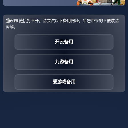
的预判和惊人的弹跳,一记教科书般的头球攻门直窜网窝！
1:1！
比分扳平的瞬间，整个球场沸腾了,但这仅仅是开始。
攻防一体的现代中卫典范
扳平比分后，牙买加发动了疯狂反扑，第73分钟，对手一次快速反击
形成二打一局面，牙买加前锋已突入禁区直面门将，千钧一发之际，