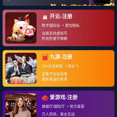
死搏杀，当终场哨声响起，记分牌定格在2:1，主队球迷爆发出震耳欲
聋的欢呼，而在这场艰苦胜利的背后，一个名字被反复呼喊：
金玟
哉
。
战术僵局：肌肉碰撞的加勒比德
比
比赛从一开始就陷入预期的肉搏战，牙买加人凭借“雷鬼男孩”传统的
力量优势，不断用高空轰炸冲击洪都拉斯防线，第28分钟，牙买加前
锋利用一次角球机会头槌破门,客队领先的局势让主场气氛骤然紧张。
“我们需要冷静！按计划执行！”洪都拉斯主帅在场边挥臂呼喊，然而
暴雨加剧了传接球的难度，技术型球员难以施展,比赛逐渐演变为中场
绞杀战。
关键先生挺身而出
转折点出现在第57分钟，洪都拉斯获得前场定位球，当所有人的目光
都聚焦在进攻球员身上时，一个高大的身影悄然进入禁区——正是担