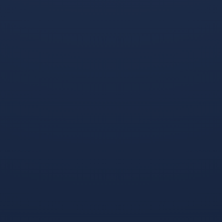
与美国的终章
爱游戏体育-2026世界杯揭幕战，黑马奔腾，韩国铁骑横扫英格
兰，齐耶赫独耀全场书写唯一传奇
爱游戏入口-唯一之战，当厄瓜多尔的狂风席卷罗马尼亚，费利
克斯在D组刻下不朽印记
爱游戏在线-沙漠风暴与北欧寒锋，2026世界杯淘汰赛，阿联酋
绝杀澳洲，哈兰德以一己之力重塑足球版图
爱游戏下载-一球定乾坤，2026世界杯F组，比利时钢铁防线压制
泰国，阿方索·戴维斯独舞成唯一焦点
爱游戏-孤锋破晓，2026世界杯B组，厄瓜多尔横扫伊朗，佩德里
点亮南美新图腾
爱游戏娱乐-致命默契，布罗佐维奇的致命一击，奥地利如何在2
026世界杯四分之一决赛中逆转克罗地亚
爱游戏在线-慕尼黑之夜，当泰国战象踏碎德意志战车，C罗的凝
视穿越了2026的黄昏
爱游戏体育-孤注一掷的星光，当奥斯梅恩的锋芒撕裂2026世界
杯C组的寂静
< 上一篇
下一篇 >
发表评论