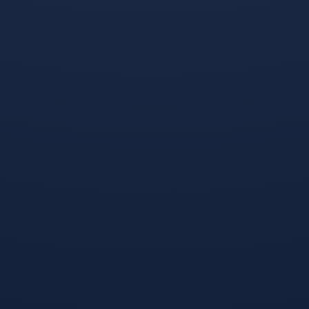
提交评论
爱游戏
1202
0
文章数
评论数
作者其它文章
爱游戏在线-沙漠风暴与北欧寒锋，2026世界杯淘汰赛，阿联酋绝