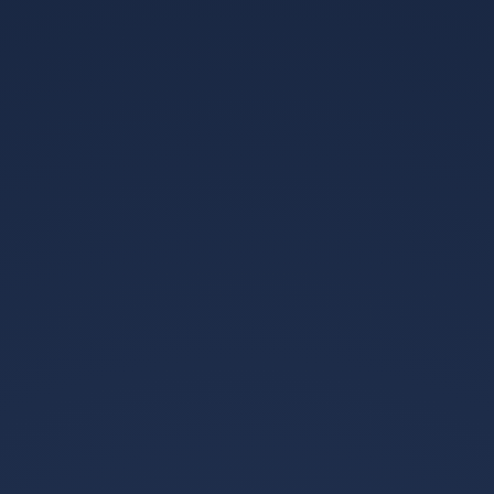
失球后的日本队被迫提速,但这种提速恰好落入乌兹别克斯坦的陷阱，
第61分钟，日本中场在一次高位逼抢中被断球，乌兹别克斯坦发动快
攻，哈基米再次出现在关键位置——他在右路接球后内切，晃过两名
防守者后兜射远角，皮球击中横梁下沿弹入网窝，2-0。
这是一个不可思议的瞬间：一名边翼卫在世界杯半决赛完成梅开二
度，而他的球队只有37%的控球率，数据背后，是乌兹别克斯坦教练
组精心设计的“反压制”策略：放弃中场控制，用哈基米的速度和长传
能力直接打击日本队高位防线身后的空旷地带。
比赛最后20分钟,日本队发动了近乎疯狂的反扑，他们的传球成功率一
度飙升至94%，但乌兹别克斯坦的防线在哈基米的指挥下进退有度，
当终场哨响时，比分定格在2-1——日本队仅在补时阶段由替补上场的
古桥亨梧扳回一城。
唯一性的隐喻
这场比赛之所以独一无二,不仅仅因为它是世界杯历史上首场亚洲球队