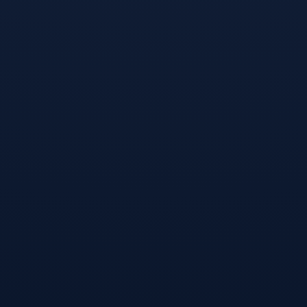
8
爱游戏在线-黑马逆袭！山西男篮欧冠式掀翻北京银河战舰
9
爱游戏APP-包含ATP总决赛鏖战蒙特卡洛大师赛，穆雷状态火热的词条
随机文章
爱游戏在线-北境之光！惊天逆转，皮克化身终末造物主，挪威浴血击碎丹麦童话
爱游戏官网-绝杀之夜，当罗德里戈改写2026世界杯H组命运，伊朗与斯洛伐克的最后三秒
爱游戏在线-篮球世界的碰撞，上海队横扫快船，莫兰特季后赛抢七主宰时刻
爱游戏官方-双翼猎杀，马克西如鹰俯冲，防守铁网锁困山西
爱游戏体育-孤注一掷的星光，当奥斯梅恩的锋芒撕裂2026世界杯C组的寂静
爱游戏在线-唯一的夜晚与唯一的他，当赛道轰鸣遇见球场绝杀
爱游戏官网-日本队险胜奥地利队，马龙惊艳四座
爱游戏在线-2026世界杯F组惊天冷门，泰国2-1力克德国，哈兰德独中两元主导亚洲奇迹夜
爱游戏官方入口-达拉斯之矛与亚特兰大之盾，一场提前上演的东决抢七
最近发表
爱游戏在线-沙漠风暴与北欧寒锋，2026世界杯淘汰赛，阿联酋绝杀澳洲，哈兰德以一己之力重塑足球版图
爱游戏下载-一球定乾坤，2026世界杯F组，比利时钢铁防线压制泰国，阿方索·戴维斯独舞成唯一焦点