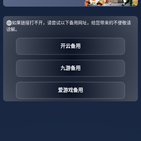
的距离，当门将铃木彩艳弃门出击时，他选择了一记轻巧的挑射——
皮球如羽毛般飘过门将指尖，坠入远角，1-0。
这粒进球完美诠释了“攻守转换流畅”的真谛：零滞后的反应，几何级
数的空间利用，以及一个能够将战术理念肉身化的执行者。
下半场：崩溃与重生