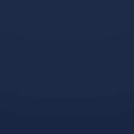
点亮南美新图腾
爱游戏娱乐-致命默契，布罗佐维奇的致命一击，奥地利如何在2
026世界杯四分之一决赛中逆转克罗地亚
爱游戏在线-慕尼黑之夜，当泰国战象踏碎德意志战车，C罗的凝
视穿越了2026的黄昏
爱游戏体育-孤注一掷的星光，当奥斯梅恩的锋芒撕裂2026世界
杯C组的寂静
爱游戏官方-印芬之战，当极地寒流遇上南亚热浪，萨卡点亮202
6世界杯最不可思议的夜晚
爱游戏入口-选择
爱游戏官方入口-一瞬乾坤，美加墨世界杯焦点战，哥伦比亚铁
血压制韩国，坎塞洛致命一击改写宿命
爱游戏APP-蓝黄风暴席卷2026，德布劳内独舞，罗马尼亚用一
场非典型大胜颠覆A组格局
< 上一篇
下一篇 >
发表评论