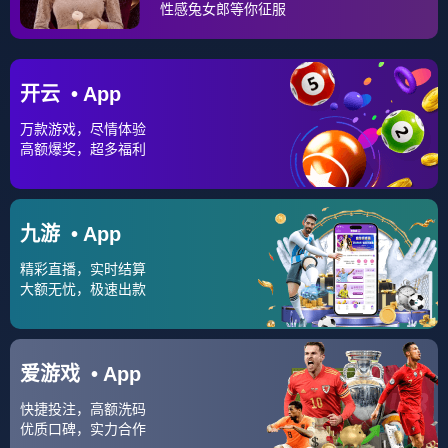
为傲的渗透，在伊朗的“空间压缩战术”下化为徒劳。
真正的转折点出现在第37分钟,伊朗队在一次反击中，左边锋塔雷米内
切后送出斜传，中锋阿兹蒙凭借惊人的爆发力甩开马尔基尼奥斯，一
记势大力沉的低射破网——1-0！整个球场陷入沸腾，这粒进球并非偶