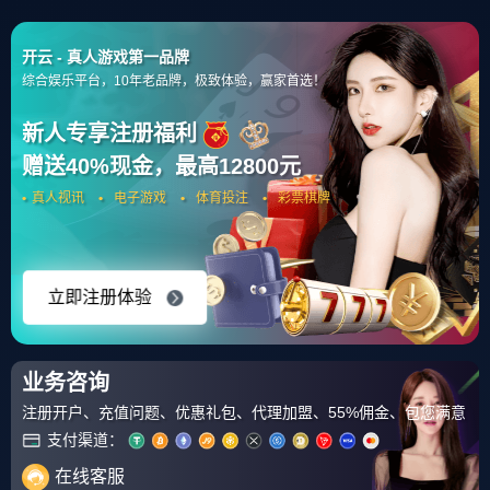
首页
即时比分
专家推荐
赛后点评
热门讨论
首页
热门讨论
爱游戏体育-沙漠之矛刺破桑巴荣光，2026世界杯
H组，伊朗用铁血战术与佩德里式灵光书写唯一剧本
爱游戏体育-沙漠之矛刺破桑巴荣光，2026世界
0
杯H组，伊朗用铁血战术与佩德里式灵光书写唯一剧本
2026.06.13 |
爱游戏
| 82次围观
当2026年世界杯H组的抽签结果揭晓时,全世界媒体都将目光锁定在巴
西与伊朗的这场对决——五星巴西贵为夺冠头号热门，伊朗则被视作
亚洲足球的“硬骨头”，没有人预料到，这场看似强弱分明的对话，竟
会成为世界杯史上最令人窒息的强强碰撞之一，更没人能想到，伊朗
队以一种近乎偏执的战术执行力与一次神来之笔的临场调整，生生压