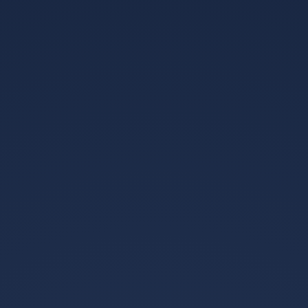
马尔一蹴而就，比分变成1-1。
伊朗队并未因此慌乱,巴盖里的临场调整堪称教科书级别：他果断撤下
一名中场，换上身高1米92的中卫侯赛尼，同时将阵型调整为5-4-1
——这不是保守，而是另一种策略，伊朗队开始刻意收缩防线，允许
巴西队在禁区外控球，但坚决堵死渗透路线，更致命的是，他们将反
击战术升级：后场断球后不再追求快攻，而是通过边中结合耐心寻找
佩德里回防空当。
第78分钟,伊朗人的耐心得到了回报，巴西队前场传球失误，侯赛尼头
球解围后，伊朗中场戈利扎德直接长传找到左翼插上的莫赫比，后者
在佩德里补位前内切射门，皮球击中门柱弹入网窝——2-1！佩德里的
体力已因频繁回追而出现下降，巴西队的进攻开始显得急躁而混乱。