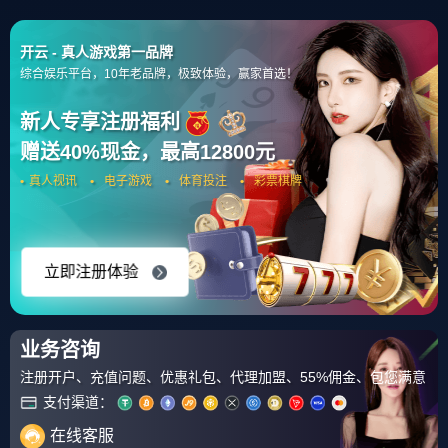
首页
即时比分
专家推荐
赛后点评
热门讨论
2025年11月
爱游戏官方-印度队横扫印尼队，李梓嘉状态火热的简
0
单介绍
2025.11.30 |
爱游戏
| 389次围观