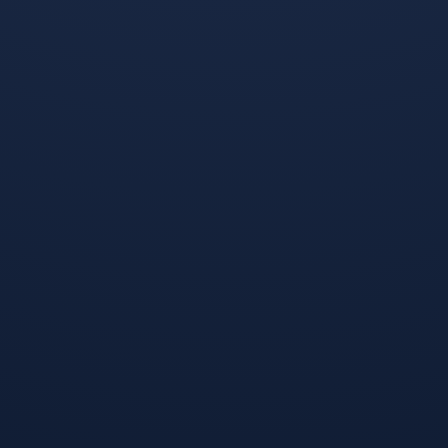
2026世界杯F组，德国战车碾压红魔，加维用
0
形手术刀” 葡萄牙...
26年世界杯F组的最后一轮,当终场哨声在多伦多的夜空下响
记分牌上赫然写着“德国 3-0 比利时”，这场被媒体赛前渲染
死亡之组头名决战”的比赛，最终以一种近乎残忍的效率画上
，但这并不是一场普通的胜利，因为在这场比赛中，德国
钢铁纪律诠释了什么叫“唯一”——唯一能同时驾驭控制与反
球队，以及一位注定要被写进本届世界杯史册的“唯一”少
加维。 第一幕：德式压制的“唯一性” 从第一分钟起,德国队
示了一种独属于他们的压制哲学，不同于西班牙的无尽传
的奇迹，奥斯梅恩领航，替补奇兵一剑封喉，伊
0
不同...
关键战中击碎斯洛伐克
的夜空下,2026年世界杯H组的这场关键战役，注定要被写
洲足球的史册，当终场哨声划破哈里发国际体育场的喧
伊朗球员集体跪倒在草皮上，他们的泪水与汗水交织，滴
那片被战火与信仰反复淬炼的土地象征之上，这场2比1逆
洛伐克的胜利，不仅仅是一场小组赛积分之争，更是一支