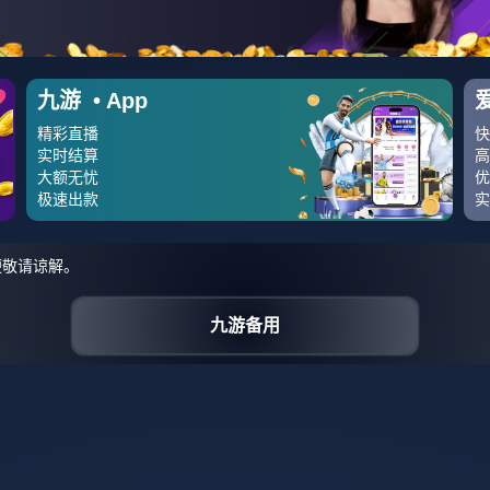
26年世界杯B组的战火,在西亚的酷热中点燃，当外界把目光
爱游戏
在种子队身上的时候，厄瓜多尔和伊朗这场“非典型对决”，
爱游戏在线
一种近乎残忍的快速节奏，改写了小组的出线格局，1比
爱游戏在线
比分看似平淡，但比赛过程却像一把锋利的匕首，划破了赛
爱游戏-
有的预判。 快，是唯一的名片 厄瓜多尔主帅在赛前发布会
爱游戏官
过一句话：“伊朗人擅长在静态中绞杀对手，而我们，要在
爱游戏官网
中把他们拖垮。”事实证明，这句话成了比赛的注脚。 从第
最近
钟开始,厄瓜多尔就没有试探，没有慢热，他们放弃了传统
巅，2026世界杯A组关键战，哥伦比亚完胜
0
爱游戏娱
球队层层推进...
宣告争冠时代来临
爱游戏体育
026年世界杯的号角在北美大陆吹响，A组一场决定出线命
爱游戏入口
关键战役，最终以一种近乎震撼的方式落下帷幕，哥伦比
爱游戏在线-
以摧枯拉朽之势完胜摩洛哥，而这一切的主角，是那个在
爱游戏下载-
上如闪电般撕裂对手防线的男人——萨卡，他的带队取
爱游戏官方入
不仅让哥伦比亚牢牢占据了小组出线的主动权，更向全世
爱游戏在线
告：这支南美劲旅,已经具备了冲击大力神杯的绝对实力。
爱游戏官网
前的暗涌：一场不容有失的生死局 本届世界杯A组被称