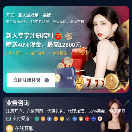
首页
即时比分
专家推荐
赛后点评
热门讨论
第3页
爱游戏官网-王者之战，2026世界杯B组焦点战，波兰
0
横扫喀麦隆，萨卡主宰绿茵
2026.08.04 |
爱游戏
| 18次围观