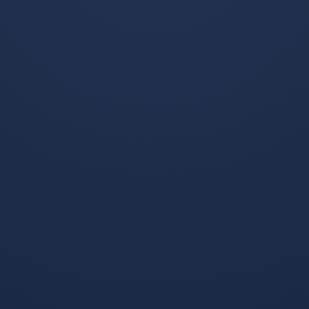
落神坛，而法国天才姆巴佩，尽
2026年6月18日，多哈的夜空被
管用一记惊世骇俗的进球点燃全
卢赛尔体育场的灯光映照得如同
爱游戏在线-唯一之战，2026世界杯生死夜，德布劳内
0
场,却终究难敌橙衣军团摧枯拉朽
白昼，当阿联酋队的白色球衣与
与哥伦比亚的钢铁宣言
的整体浪潮。 开局高压：葡萄牙
意大利队的蓝色战袍在绿茵场上
2026.08.02 |
爱游戏
| 27次围观
的控球陷阱 比赛伊始，葡萄牙依
对峙时，整个中东的目光都聚焦
仗中前场的技术优势，牢牢掌控
在这片草地上，这是一场被媒体
球权，B席与B费双核驱动，边路
称为“复仇之战”的比赛——三年
莱奥...
前，阿联酋在世预赛最后时刻被
意大利绝杀，无缘2022年卡塔尔
世界杯，而今天，他们不仅要在
夜幕低垂,利雅得的光影在风中摇
主场作战,更要面对那个曾经让他
曳，2026年世界杯亚洲区与南美
爱游戏入口-选择
0
们流泪的对手。 更令人瞩目的
区的附加赛生死战，像一颗未爆
2026.08.02 |
爱游戏
| 29次围观
是，这场比赛的焦点并非传统意
弹，压在每一位球迷胸口，一方
义上的足球强国对决，而是一个
是南美劲旅哥伦比亚，一方是坐
年仅24岁的边锋——布卡约·萨
镇主场的沙特阿拉伯，谁输，谁
卡，这位阿森纳的超级巨星，原
就与世界杯诀别。 这是唯一的一