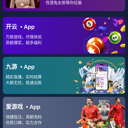
中，助攻队友首开纪录...
上，两队同积13分，净胜球咬得
死死的，谁能拿下这场直接对
话，谁就能以小组第二的身份挺
2026年世界杯G组，注定是一场
进附加赛，甚至有望冲击直接出
关于“唯一”的叙事，不是唯一的强
爱游戏官方-印芬之战，当极地寒流遇上南亚热浪，萨
0
线名额，比赛还未开始，空气里
队，不是唯一的战术，而是唯一
卡点亮2026世界杯最不可思议的夜晚
就已经弥漫着火药味：匈牙利球
一场让挪威的北极光与英格兰的
2026.08.03 |
爱游戏
| 22次围观
迷的歌声震耳欲聋，奥地利的球
绿茵灵魂正面交锋的比赛，当英
迷则用整齐的鼓点回应，双方在
格兰队踏上球场，萨卡在右翼游
看台上先战成了一团。 而真正让
走如风，挪威的防线像被拆解的
这场比赛变得独一无...
冰川,缓缓崩塌。 唯一性从何而
来？ G组的格局并不复杂：英格
兰是种子队，挪威是挑战者，
2026年7月14日，多哈的卢赛尔
但“唯一”的定义不在于实力悬殊，
体育场上空，热浪与冷空气在此
爱游戏在线-节奏之王的独舞，2026世界杯A组焦点
0
而在于这场比赛所承载的时刻
交锋，看台上，蓝白相间的三狮
战，格列兹曼如何用智慧碾压罗马尼亚
——挪威足球历史上第一次在世
旗帜与橙色藏红花旗交相辉映
2026.08.03 |
爱游戏
| 21次围观
界杯正赛中与英格兰相遇，而且
——这不是英印殖民历史的回